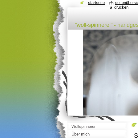
startseite
seitenübersi
drucken
"woll-spinnerei" - handg
Wollspinnerei
Über mich
S