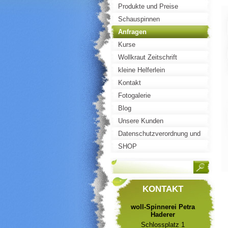
Produkte und Preise
Schauspinnen
Anfragen
Kurse
Wollkraut Zeitschrift
kleine Helferlein
Kontakt
Fotogalerie
Blog
Unsere Kunden
Datenschutzverordnung und
Impressum
SHOP
KONTAKT
woll-Spinnerei Petra
Haderer
Schlossplatz 1