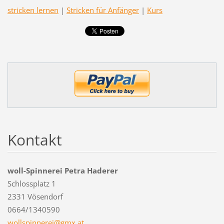
stricken lernen
|
Stricken für Anfänger
|
Kurs
Kontakt
woll-Spinnerei Petra Haderer
Schlossplatz 1
2331 Vösendorf
0664/1340590
wollspin
nerei@gm
x.at