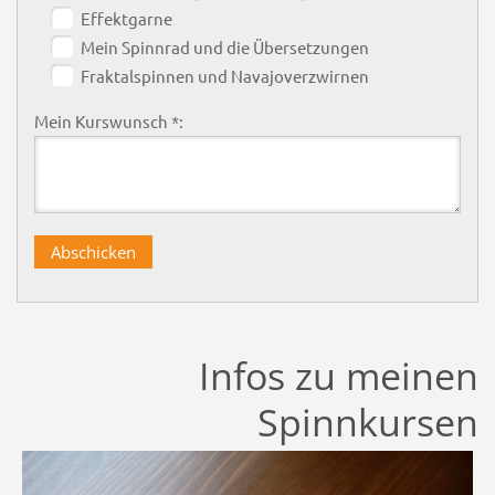
Effektgarne
Mein Spinnrad und die Übersetzungen
Fraktalspinnen und Navajoverzwirnen
Mein Kurswunsch *:
Infos zu meinen
Spinnkursen