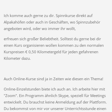
Ich komme auch gerne zu dir. Spinnkurse direkt auf
Alpakahöfen oder auch in Geschäften, wo Spinnzubehör
angeboten wird, oder wo immer ihr wollt,
erfreuen sich großer Beliebtheit. Solltest du gerne bei dir
einen Kurs organisieren wollen kommen zu den normalen
Kurspreisen € 0,50 Kilometergeld für jeden gefahrenen
Kilometer dazu.
Auch Online-Kurse sind ja in Zeiten wie diesen ein Thema!
Online-Einzelstunden biete ich auch an. Ich arbeite hier mit
"Zoom". Ein Programm ähnlich Skype, speziell für Meetings
entwickelt. Du brauchst keine Anmeldung auf der Plattform.
Du bekommst von mir vor unserer Unterrichtsstunde einen